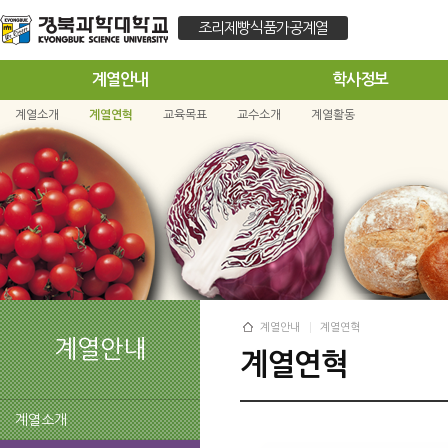
조리제빵식품가공계열
계열안내
학사정보
계열소개
계열연혁
교육목표
교수소개
계열활동
계열안내
계열연혁
계열안내
계열연혁
계열소개